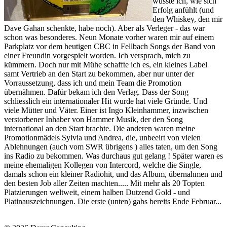
wusste ich, wie sich
Erfolg anfühlt (und
den Whiskey, den mir
Dave Gahan schenkte, habe noch). Aber als Verleger - das war
schon was besonderes. Neun Monate vorher waren mir auf einem
Parkplatz vor dem heutigen CBC in Fellbach Songs der Band von
einer Freundin vorgespielt worden. Ich versprach, mich zu
kümmern. Doch nur mit Mühe schaffte ich es, ein kleines Label
samt Vertrieb an den Start zu bekommen, aber nur unter der
Vorraussetzung, dass ich und mein Team die Promotion
übernähmen. Dafür bekam ich den Verlag. Dass der Song
schliesslich ein internationaler Hit wurde hat viele Gründe. Und
viele Mütter und Väter. Einer ist Ingo Kleinhammer, inzwischen
verstorbener Inhaber von Hammer Musik, der den Song
international an den Start brachte. Die anderen waren meine
Promotionmädels Sylvia und Andrea, die, unbeeirt von vielen
Ablehnungen (auch vom SWR übrigens ) alles taten, um den Song
ins Radio zu bekommen. Was durchaus gut gelang ! Später waren es
meine ehemaligen Kollegen von Intercord, welche die Single,
damals schon ein kleiner Radiohit, und das Album, übernahmen und
den besten Job aller Zeiten machten..... Mit mehr als 20 Topten
Platzierungen weltweit, einem halben Dutzend Gold - und
Platinauszeichnungen. Die erste (unten) gabs bereits Ende Februar...