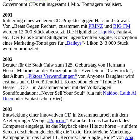
Covermount-CDs mit insgesamt 1 Mio. Tonträgern realisiert.
2001
Initiierung eines weiteren CD-Projektes gegen Hass und Gewalt:
Von „Beats Gegen Rechts“, zusammen mit
PRINZ
und
BIG FM
,
werden 12 000 Stück abgesetzt. Die Highlights:
Liquido
, Fanta 4,
etc.. Der Erlös kommt Stuttgarter Jugendzentren zugute. Konzeption
eines Marketing-Tonträgers für „
Baileys
“- Likör. 243 000 Stück
werden produziert.
2002
Berater für die Stadt Calw zum 125. Geburtstag von Hermann
Hesse. Mitarbeit an der Konzeption der Event-Serie "Calw rockt",
das Album
„Piktors Verwandlungen“
von Anyones Daughter wird
erstmals auf CD veröffentlicht. Konzeption einer "Tribute To
Hesse" - CD – in Zusammenarbeit mit der Volkswagen
Soundfoundation: „Never Sell Your Soul“ (u.a mit
Naidoo
,
Laith Al
Deen
oder Fantastischen Vier).
2003
Entwicklung einer innovativen CD in Zusammenarbeit mit dem
Axel Springer Verlag: „
Popcorn
“-Karaoke. In das Laufwerk des
Computers eingelegt, ist das Playback eines Hits zu hören – auf dem
Screen erscheinen gleichzeitig die Texte. Erfolgreiche Marketing-
Kampagne für das Label LL-Records: Die Single „Ride“ von
Ana