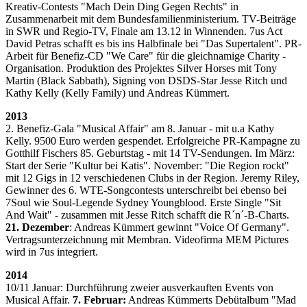
Kreativ-Contests "Mach Dein Ding Gegen Rechts" in
Zusammenarbeit mit dem Bundesfamilienministerium. TV-Beiträge
in SWR und Regio-TV, Finale am 13.12 in Winnenden. 7us Act
David Petras schafft es bis ins Halbfinale bei "Das Supertalent". PR-
Arbeit für Benefiz-CD "We Care" für die gleichnamige Charity -
Organisation. Produktion des Projektes Silver Horses mit Tony
Martin (Black Sabbath), Signing von DSDS-Star Jesse Ritch und
Kathy Kelly (Kelly Family) und Andreas Kümmert.
2013
2. Benefiz-Gala "Musical Affair" am 8. Januar - mit u.a Kathy
Kelly. 9500 Euro werden gespendet. Erfolgreiche PR-Kampagne zu
Gotthilf Fischers 85. Geburtstag - mit 14 TV-Sendungen. Im März:
Start der Serie "Kultur bei Katis". November: "Die Region rockt"
mit 12 Gigs in 12 verschiedenen Clubs in der Region. Jeremy Riley,
Gewinner des 6. WTE-Songcontests unterschreibt bei ebenso bei
7Soul wie Soul-Legende Sydney Youngblood. Erste Single "Sit
And Wait" - zusammen mit Jesse Ritch schafft die R´n´-B-Charts.
21. Dezember
: Andreas Kümmert gewinnt "Voice Of Germany".
Vertragsunterzeichnung mit Membran. Videofirma MEM Pictures
wird in 7us integriert.
2014
10/11 Januar: Durchführung zweier ausverkauften Events von
Musical Affair.
7. Februar:
Andreas Kümmerts Debütalbum "Mad