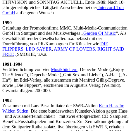
HIFIVISION und SONNTAG AKTUELL. Ende 1989: Nach 10-
jähriger erfolgreicher Tätigkeit Ausscheiden bei der
Intercord-Ton
GmbH
auf eigenen Wunsch.
1990
Gründung der Promotionfirma MMC, Multi-Media-Communication
GmbH in Stuttgart und des Musikverlages „
Garden Of Music
“. Als
Geschäftsführender Gesellschafter. u.a. befasst mit der
Durchführung von PR-Kampagnen für Künstler wie
DIE
FLIPPERS
,
LEO SAYER
,
ARMY OF LOVERS
, RIGHT SAID
FRED,
SMOKIE, u.v.a.
1991-1994
Veröffentlichung von vier
Musikbüchern
: Depeche Mode („Enjoy
The Silence“), Depeche Mode („Gott Sex und Liebe“), A-Ha“ („A-
Ha“), im Edel-Verlag, alle zusammen mit Manfred Gillig-Degrave,
sowie „Die Flippers“, erschienen im Augustus Verlag (Weltbild).
Gesamtauflagen: 200 000.
1992
Zusammen mit Lars Besa Initiator der SWR-Aktion
Kein Hass Im
Wilden Süden.
Die erste bundesweiten Künstler-Aktion gegen Hass
- und Ausländerfeindlichkeit – mit zwei erfolgreichen CD-Samplern,
Benefiz-Fussballspielen und Konzerten. Zur Zentralkundgebung auf
dem Stuttgarter Rathausplatz, live übertragen via SWR 3, erhalten