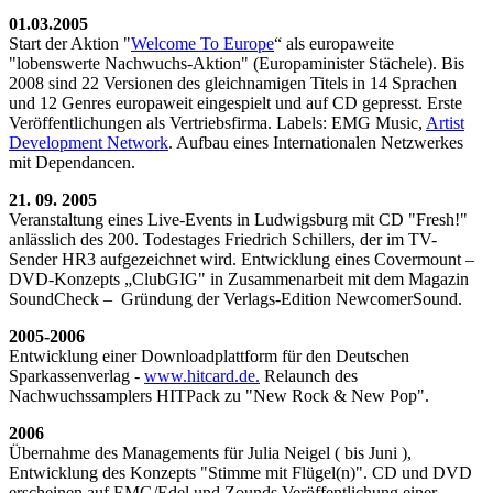
01.03.2005
Start der Aktion "
Welcome To Europe
“ als europaweite
"lobenswerte Nachwuchs-Aktion" (Europaminister Stächele). Bis
2008 sind 22 Versionen des gleichnamigen Titels in 14 Sprachen
und 12 Genres europaweit eingespielt und auf CD gepresst. Erste
Veröffentlichungen als Vertriebsfirma. Labels: EMG Music,
Artist
Development Network
. Aufbau eines Internationalen Netzwerkes
mit Dependancen.
21. 09. 2005
Veranstaltung eines Live-Events in Ludwigsburg mit CD "Fresh!"
anlässlich des 200. Todestages Friedrich Schillers, der im TV-
Sender HR3 aufgezeichnet wird. Entwicklung eines Covermount –
DVD-Konzepts „ClubGIG" in Zusammenarbeit mit dem Magazin
SoundCheck – Gründung der Verlags-Edition NewcomerSound.
2005-2006
Entwicklung einer Downloadplattform für den Deutschen
Sparkassenverlag -
www.hitcard.de.
Relaunch des
Nachwuchssamplers HITPack zu "New Rock & New Pop".
2006
Übernahme des Managements für Julia Neigel ( bis Juni ),
Entwicklung des Konzepts "Stimme mit Flügel(n)". CD und DVD
erscheinen auf EMG/Edel und Zounds.Veröffentlichung einer