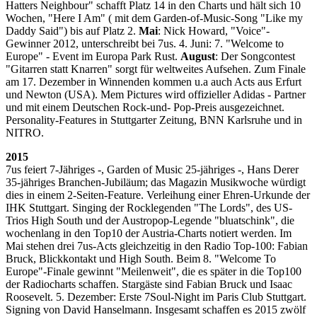
Hatters Neighbour" schafft Platz 14 in den Charts und hält sich 10
Wochen, "Here I Am" ( mit dem Garden-of-Music-Song "Like my
Daddy Said") bis auf Platz 2.
Mai
: Nick Howard, "Voice"-
Gewinner 2012, unterschreibt bei 7us. 4. Juni: 7. "Welcome to
Europe" - Event im Europa Park Rust.
August
: Der Songcontest
"Gitarren statt Knarren" sorgt für weltweites Aufsehen. Zum Finale
am 17. Dezember in Winnenden kommen u.a auch Acts aus Erfurt
und Newton (USA). Mem Pictures wird offizieller Adidas - Partner
und mit einem Deutschen Rock-und- Pop-Preis ausgezeichnet.
Personality-Features in Stuttgarter Zeitung, BNN Karlsruhe und in
NITRO.
2015
7us feiert 7-Jähriges -, Garden of Music 25-jähriges -, Hans Derer
35-jähriges Branchen-Jubiläum; das Magazin Musikwoche würdigt
dies in einem 2-Seiten-Feature. Verleihung einer Ehren-Urkunde der
IHK Stuttgart. Singing der Rocklegenden "The Lords", des US-
Trios High South und der Austropop-Legende "bluatschink", die
wochenlang in den Top10 der Austria-Charts notiert werden. Im
Mai stehen drei 7us-Acts gleichzeitig in den Radio Top-100: Fabian
Bruck, Blickkontakt und High South. Beim 8. "Welcome To
Europe"-Finale gewinnt "Meilenweit", die es später in die Top100
der Radiocharts schaffen. Stargäste sind Fabian Bruck und Isaac
Roosevelt. 5. Dezember: Erste 7Soul-Night im Paris Club Stuttgart.
Signing von David Hanselmann. Insgesamt schaffen es 2015 zwölf