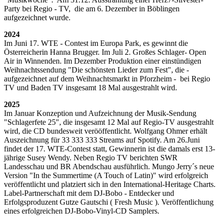
Party bei Regio - TV, die am 6. Dezember in Böblingen
aufgezeichnet wurde.
2024
Im Juni 17. WTE - Contest im Europa Park, es gewinnt die
Österreicherin Hanna Brugger. Im Juli 2. Großes Schlager- Open
Air in Winnenden. Im Dezember Produktion einer einstündigen
Weihnachtssendung "Die schönsten Lieder zum Fest", die -
aufgezeichnet auf dem Weihnachtsmarkt in Pforzheim - bei Regio
TV und Baden TV insgesamt 18 Mal ausgestrahlt wird.
2025
Im Januar Konzeption und Aufzeichnung der Musik-Sendung
"Schlagerfete 25", die insgesamt 12 Mal auf Regio-TV ausgestrahlt
wird, die CD bundesweit verööffentlicht. Wolfgang Ohmer erhält
Auszeichnung für 33 333 333 Streams auf Spotify. Am 26.Juni
findet der 17. WTE-Contest statt, Gewinnerin ist die damals erst 13-
jährige Susey Wendy. Neben Regio TV berichten SWR
Landesschau und BR Abendschau ausführlich. Mungo Jerry´s neue
Version "In the Summertime (A Touch of Latin)" wird erfolgreich
veröffentlicht und platziert sich in den International-Heritage Charts.
Label-Partnerschaft mit dem DJ-Bobo - Entdecker und
Erfolgsproduzent Gutze Gautschi ( Fresh Music ). Veröffentlichung
eines erfolgreichen DJ-Bobo-Vinyl-CD Samplers.