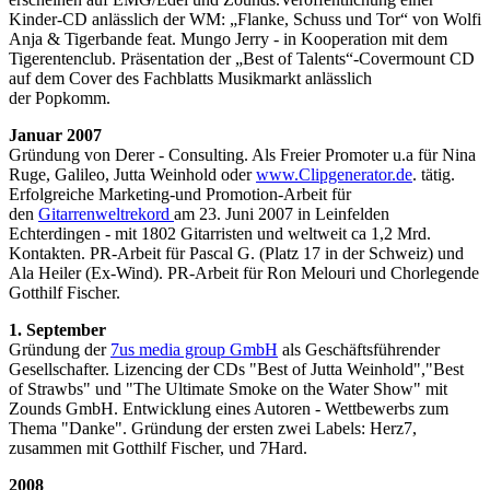
Kinder-CD anlässlich der WM: „Flanke, Schuss und Tor“ von Wolfi
Anja & Tigerbande feat. Mungo Jerry - in Kooperation mit dem
Tigerentenclub. Präsentation der „Best of Talents“-Covermount CD
auf dem Cover des Fachblatts Musikmarkt anlässlich
der Popkomm.
Januar 2007
Gründung von Derer - Consulting. Als Freier Promoter u.a für Nina
Ruge, Galileo, Jutta Weinhold oder
www.Clipgenerator.de
. tätig.
Erfolgreiche Marketing-und Promotion-Arbeit für
den
Gitarrenweltrekord
am 23. Juni 2007 in Leinfelden
Echterdingen - mit 1802 Gitarristen und weltweit ca 1,2 Mrd.
Kontakten. PR-Arbeit für Pascal G. (Platz 17 in der Schweiz) und
Ala Heiler (Ex-Wind). PR-Arbeit für Ron Melouri und Chorlegende
Gotthilf Fischer.
1. September
Gründung der
7us media group GmbH
als Geschäftsführender
Gesellschafter. Lizencing der CDs "Best of Jutta Weinhold","Best
of Strawbs" und "The Ultimate Smoke on the Water Show" mit
Zounds GmbH. Entwicklung eines Autoren - Wettbewerbs zum
Thema "Danke". Gründung der ersten zwei Labels: Herz7,
zusammen mit Gotthilf Fischer, und 7Hard.
2008