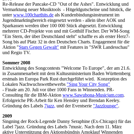
Re-Release der Pancake-CD "Out of the Ashes". Entwicklung und
Vermarktung neuer Musiktools - Hitgeldgutscheine und hitstick, die
unter
www.100charthits.de
als Kundenbindungsinstrument im
Jugendmarktingbereich eingesetzt werden - allein über AOK und
Sparkassen werden über 100 000 Stück abgesetzt. Entwicklung
mehrerer CD-Projekte von und mit Gotthilf Fischer. Der WM-Song
"Ein Stern, der über Deutschland steht" schaffte es als erster Herz7-
Song bis auf Platz 32 in den Deutschen Charts. Engagement für die
Aktion "
Stars Gegen Gewalt"
mit Features in "SWR Landesschau"
und Regio TV.
Sommer 2008
Entwicklung des Songcontests "Welcome To Europe", der am 21.6.
in Zusammenarbeit mit dem Kultusministerium Baden Württemberg
erstmals im Europa Park Rust durchgeführt wird. Konzeption des
Lokalen Nachwuchswettbewerbs
"Sing Your City Song"
- Finale am 20. Juli vor über 1000 Fans in Winnenden. PR-
Consulting für die IBM-Aktion
www.Sawubona-Musicjam.com
.
Erfolgreiche PR-Arbeit für Ken Hensley und Brendan Keeley.
Gründung des Labels
7jazz,
und der Eventserie
"Jazzlounge"
.
2009
Singning der Rock-Legende Danny Seraphine (Ex-Chicago) für das
Label 7jazz. Gründung des Labels 7music. Nach dem 11. März
aktive Unterstützung des Aktionsbündnis Amoklauf Winnenden