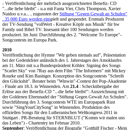
- Veröffentlichung der mehrfach ausgezeichneten Benefiz- CD
"...die liebe bleibt" - u.a mit Fanta Vier, Chris Thompson, Xavier
Naidoo u.v.a... , zugunsten der
Stiftung "Gegen Gewalt an Schulen"
. 35 000 Euro werden eins
pielt und gespendet. Erstmals Produzent
der TV-Sendung "vollWert - Kreative Köpfe aus Musik" für bw
Family und Bibel TV. Insesamt über 100 Sendungen werden
produziert. Im Juni: Durchführung des 2. "Welcome To Europe"-
Songcontests im Europa Park.
2010
Veröffentlichung der Hymne "Wir geben niemals auf", Präsentation
bei der Gedenkfeier anlässlich des 1. Jahrestages des Amoklaufes
am 11. März mit u.a Bundespräsident Köhler. Signing des Songs
"Scarlet Sky" von 7Ray aus dem Film "The Informers" mit Mickey
Rourke und Kim Basinger. Konzeption des Songcontests "Schreib
den Glückshit". Berater beim "Winwin"-Contest der Pop-Akademie
- Finale am 18.3. in Winnenden. Am
21.4
: Scheckübergabe der
Erlöse aus der Benefiz-CD "...die liebe bleibt!": Auszeichnung mit
der Goldenen Ehrennadel der "Stiftung Gegen Gewalt An Schulen".
Durchführung des 3. Songcontests WTE im Europapark Rust
sowie "SingYourCitySong" in Winnenden. Produktion des
offiziellen Songs für den Lutheranischen Weltkongress 2011 in
Stuttgart . PR-Beratung für STERNBLUT ("Komm wir malen uns
das Leben") - Chartentry im Februar 2010.
September
: Veröffentlichung der Biografie "Gotthilf Fischer - Mein