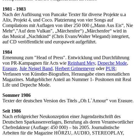
1981 - 1983
Nach der Auflösung von Pancake Texter für diverse Projekte u.a
Alix, Projekt 4, und Coco. Platzierung von vier Songs auf
Compilations mit Auflagen von über 250 000 („Mann Aus Eis“, Nie
Mehr“,"Auf dem Vulkan", „Märchenfee“) „Märchenfee“ wird in
das Musical „Nachtkind“ (Chris Evans/Walter Wiegand) integriert,
auf CD veröffentlicht und europaweit aufgeführt.
1984
Ernennung zum "Head of Press". Entwicklung und Durchführung
von PR-Kampagnen für Acts wie
Reinhard Mey
,
Depeche Mode
,
Erasure
,
Jule Neigel Band
,
Herbert Grönemeyer
oder
PUR
;
Verfassen von Künstler-Biografien, Herausgabe eines monatlichen
Magazines. Maßgeblicher Anteil an Nummer 1- Positonen mit Real
Life und Depeche Mode.
Sommer 1986
Texter der deutschen Version des Titels „Oh L`Amour“ von Erasure.
Seit 1986
Nach erfolgreicher Neukonzeption einer Jugendzeitschrift des
Deutschen Sparkassenverlages, Berufung als deren Verantwortlicher
Chefredakteur (Auflage: 450 000) – bis 2005. Journalistische
Arbeiten für die Magazine HÖRZU, AUDIO, STEREOPLAY,