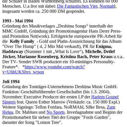
die Schüler in Baden Württemberg schulfrei. Es kommen 60 000
Menschen. U.a live mit dabei:
Die Fantastischen Vier
,
Normah
l,
insgesamt werden ca. 250 000 DM gespendet.
1993 - Mai 1994
Gründung des Musikverlages „Deshima Songs“ innerhalb der
MMC GmbH, Gründung der Promotionagentur Hans Derer Press-
und Promotion Net(work). Erfolgreiche europaweite PR-Arbeit für
die
Kelly Family -
Gold und Platin-Auszeichnung für das Album
"Over The Hump" ( 4, 2 Mio Mal verkauft), PR für
Enigma,
Haddaway
(Nummer 1 mit „What Is Love“),
Michelle, Detlef
Jöcker, Marianne Rosenberg, Kristina Bach, Peter Kraus
u.v.a..
Der TV- Sender SWR produziert ein 10-minütiges Personality-
Feature*. *
https://www.youtube.com/watch?
v=U6hUKShvs_wrson
Juli 1994
Gründung des Tonträger-Unternehmens Deshima Music GmbH.
Funktion: Geschäftsführender Gesellschafter (bis 1.3. 2004).
November: Executive Producer der ersten LP der
Harlem Gospel
Singers
feat. Queen Esther Marrow (Verkäufe: ca. 150 000 Expl.)
Weitere Signings: Teflon Fonfara, NoRMAhl, Silke Besa,
Zam
Helga,
Dr. Mablues und
No Sports
. Inverlagnahme und Beginn der
Promotionarbeit für sieben Titel der Gruppe "Fools Garden",
darunter der Song "Lemon Tree".