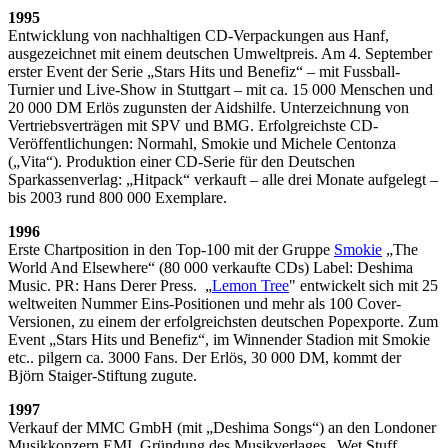
1995
Entwicklung von nachhaltigen CD-Verpackungen aus Hanf,
ausgezeichnet mit einem deutschen Umweltpreis. Am 4. September
erster Event der Serie „Stars Hits und Benefiz“ – mit Fussball-
Turnier und Live-Show in Stuttgart – mit ca. 15 000 Menschen und
20 000 DM Erlös zugunsten der Aidshilfe. Unterzeichnung von
Vertriebsverträgen mit SPV und BMG. Erfolgreichste CD-
Veröffentlichungen: Normahl, Smokie und Michele Centonza
(„Vita“). Produktion einer CD-Serie für den Deutschen
Sparkassenverlag: „Hitpack“ verkauft – alle drei Monate aufgelegt –
bis 2003 rund 800 000 Exemplare.
1996
Erste Chartposition in den Top-100 mit der Gruppe
Smokie
„The
World And Elsewhere“ (80 000 verkaufte CDs) Label: Deshima
Music. PR: Hans Derer Press. „
Lemon Tree
" entwickelt sich mit 25
weltweiten Nummer Eins-Positionen und mehr als 100 Cover-
Versionen, zu einem der erfolgreichsten deutschen Popexporte. Zum
Event „Stars Hits und Benefiz“, im Winnender Stadion mit Smokie
etc.. pilgern ca. 3000 Fans. Der Erlös, 30 000 DM, kommt der
Björn Staiger-Stiftung zugute.
1997
Verkauf der MMC GmbH (mit „Deshima Songs“) an den Londoner
Musikkonzern EMI. Gründung des Musikverlages „Wet Stuff