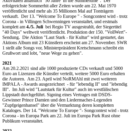
Aktivitäten anlässlich "50 Jahre In the Summertime". Der
erfolgreichste Sommerhit aller Zeiten wurde am 22. Mai 1970
veröffentlicht und mehr als 35 Millionen Mal auf Tonträgern
verkauft. Der 13. "Welcome To Europe " - Songcontest wird - trotz
Corona - in Villingen Schwenningen veranstaltet, und erstmals
komplett am
4./5. Juli
bei Regio TV ausgestrahlt, der Siegertitel
"40 Days" weltweit veröffentlicht. Produktion der 150. "VollWert"-
Sendung. Die Aktion "Laut Stark - für Kultur" wird gestartet, das
Aktions Album mit 23 Künstlern erscheint am 27. November. SWR
1 stellt alle Songs vor, Ministerpräsident Kretschmann schreibt ein
Grußwort und lobt, "neue Wege zu gehen".
2021
Am 20.2.2021 sind alle 1000 produzierte CDs verkauft und 5000
Euro an Lizenzen die Künstler verteilt, weitere 5000 Euro erhalten
die Autoren. Am 23. April wird NoRMAhl mit zwei weiteren
IMPALA - Awards ausgezeichnet - für "lebendig II" und "lebendig
III". Im Juli wird "Lautstark für Kultur" auch im westfälischen
Lippstadt durchgeführt. Signing eines Vertrages mit DSDS-
Gewinner Prince Damien und den Liedermacher-Legenden
"Zupfgeigenhansel" über die Vermarktung deren kompletten
Kataloges. Der 14. "Welcome To Europe "- Songcontest wird - trotz
Corona - im Europa Park am 22. Juli im Europa Park Rust ohne
Publikum veranstaltet.
2022