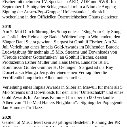
Fischer mit mehreren TV-Specials in ARD, ZDF und SWR. Im
September 1. Stuttgarter Schlagernacht mit u.a Nino de Angelo;
Signing der Austro-Pop-Gruppe "Hollerstauden", die sich
wochenlang in den Offiziellen Österreichischen Charts platzieren.
2019
Am 5. Mai Durchführung des Songcontests "Sing Your City Song"
anlässlich der Heimattage Baden Württemberg in Winnenden, den
Sänger Dani Suara gewinnt. Stargast ist Gotthilf Fischer. Am 24.
Juli Verleihung eines Impala Gold-Awards im Blühenden Barock
Ludwigsburg für mehr als 15 Mio. Streams und Downloads von
"Freude schöner Götterfunken" an Gotthilf Fischer, dessen
Produzentin Esther Müller und Hans Derer. Laudator ist EU-
Kommissar Günter Günther H. Oettinger. Stargast ist u.a Ray
Dorset a.k.a Mungo Jerry, der einen einen Vertrag über die
Veröffentlichung dreier Alben unterschreibt.
Verleihung eines Impala Awards in Silber an Mawuli für mehr als 5
Mio Streams und Downloads für den Titel "Unterschätzt" und eines
Gold-Awards für Andreas Kümmert für über 75 000 verkaufte
Alben von "The Mad Hatters Neighbour". Signing der Poplegende
Jan Hammer für 7Jazz.
2020
Garden of Music feiert sein 30-jähriges Bestehen. Planung der PR-