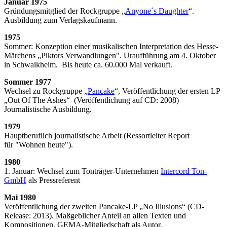
Januar 1975
Gründungsmitglied der Rockgruppe „
Anyone´s Daughter
“.
Ausbildung zum Verlagskaufmann.
1975
Sommer: Konzeption einer musikalischen Interpretation des Hesse-
Märchens „Piktors Verwandlungen". Uraufführung am 4. Oktober
in Schwaikheim. Bis heute ca. 60.000 Mal verkauft.
Sommer 1977
Wechsel zu Rockgruppe
„
Pancake
“, Veröffentlichung der ersten LP
„Out Of The Ashes“ (Veröffentlichung auf CD: 2008)
Journalistische Ausbildung.
1979
Hauptberuflich journalistische Arbeit (Ressortleiter Report
für "Wohnen heute").
1980
1. Januar: Wechsel zum Tonträger-Unternehmen
Intercord Ton-
GmbH
als Pressreferent
Mai 1980
Veröffentlichung der zweiten Pancake-LP „No Illusions“ (CD-
Release: 2013). Maßgeblicher Anteil an allen Texten und
Kompositionen. GEMA-
Mitgliedschaft als Autor.