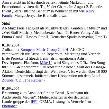
Ann
erreicht im März durch perfekt getimte Marketing- und
Promotionaktivitäten die Top50 der Charts. Im August 2. Benefiz-
Event „Stars Hits und Benefiz“ in Winnenden mit wie
Kelly
Family
, Mungo Jerry, The Brendalls u.v.a.
2004
Ab März Freie Tätigkeit als Musikverleger („Garden Of Music“ und
„Wet Stuff Music“), Medienberater (u.a. für Bauer-Verlag, Attic
Futura GmbH, Hasbro GmbH, Deutscher Sparkassenverlag GmbH)
01.07.2004
Aufbau der
European Music Group GmbH
. Als CEO
verantwortlich für Artist und Repertoire, Marketing und Vertrieb.
Erste Projekte: „Hitpack fresh“ als internationale Artist-
Development-Plattform,
Mike U
wird Sänger des Offiziellen Songs
für S.O.S-Kinderdörfer: "Du lebst für die liebe". Start der Gesangs-
Aktion "Deutschland singt den Weltrekord". Es werden über 10 000
Stimmen gesammelt. Initiieren einer Kooperation mit dem Label
Zounds
(CD „
The Rattles
“).
01.09.2004
Ernennung zum Ausbilder für den Beruf „Kaufmann für
Audivisuelle Medien“. Mitgliedschaften in der deutschen
Landesgruppe der
IFPI
, GEMA, Listung als Vertriebsfirma im
Phononet
.