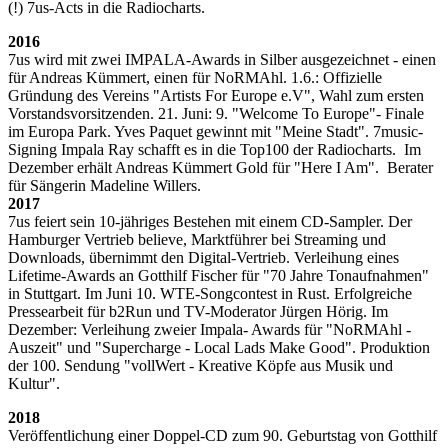
(!) 7us-Acts in die Radiocharts.
2016
7us wird mit zwei IMPALA-Awards in Silber ausgezeichnet - einen
für Andreas Kümmert, einen für NoRMAhl. 1.6.: Offizielle
Gründung des Vereins "Artists For Europe e.V", Wahl zum ersten
Vorstandsvorsitzenden. 21. Juni: 9. "Welcome To Europe"- Finale
im Europa Park. Yves Paquet gewinnt mit "Meine Stadt". 7music-
Signing Impala Ray schafft es in die Top100 der Radiocharts. Im
Dezember erhält Andreas Kümmert Gold für "Here I Am". Berater
für Sängerin Madeline Willers.
2017
7us feiert sein 10-jähriges Bestehen mit einem CD-Sampler. Der
Hamburger Vertrieb believe, Marktführer bei Streaming und
Downloads, übernimmt den Digital-Vertrieb. Verleihung eines
Lifetime-Awards an Gotthilf Fischer für "70 Jahre Tonaufnahmen"
in Stuttgart. Im Juni 10. WTE-Songcontest in Rust. Erfolgreiche
Pressearbeit für b2Run und TV-Moderator Jürgen Hörig. Im
Dezember: Verleihung zweier Impala- Awards für "NoRMAhl -
Auszeit" und "Supercharge - Local Lads Make Good". Produktion
der 100. Sendung "vollWert - Kreative Köpfe aus Musik und
Kultur".
2018
Veröffentlichung einer Doppel-CD zum 90. Geburtstag von Gotthilf