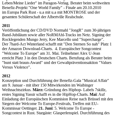
Leben/Meine Lieder" im Paragon-Verlag. Berater beim weltweiten
Benefiz-Projekt "One World Family" - Finale am 20.10.2010
im Europa Park Rust - u.a mit u.a mit MONTROSE und der
gesamten Schülerschaft der Albertville Realschule.
2011
Veröffentlichung der CD/DVD Normahl "JongR" zum 30-jährigen
Band-Jubiläum sowie aller NoRMAhl-Tracks im Netz. Signing der
Rocklegenden Mungo Jerry, Kee Marcello und "Supercharge".
Der 7hard-Act Winterland schafft mit "Den Sternen So nah" Platz 1
der Amazon Download-Charts. 4. Europäischer Songcontest
"Welcome To Europe" am 31. Mai. Teilnehmer Alex U-Jean
erreicht Platz 3 in den Deutschen Charts. Berufung als Berater beim
"bunt statt braun-Award" und der Gewaltpräventionsaktion "Values
Versus Violence".
2012
Konzeption und Durchführung der Benefiz-Gala "Musical Affair"
am 9. Januar - mit über 150 Mitwirkenden im Waibinger
Weihnachtszirkus.
März:
Gründung des Hiphop- Labels 7skillz,
erstes Signing Yassir schafft es in die HipHop-Charts.
Mai
: Auf
Einladung der Europäischen Kommision Reise nach Brüssel mit den
Siegern der Welcome To Europe-Festivals, Treffen mit EU-
Kommissar Oettinger.
21. Juni
: 5. Welcome To Europe -
Songcontest in Rust. Stargäste: Glasperlenspiel. Durchführung des