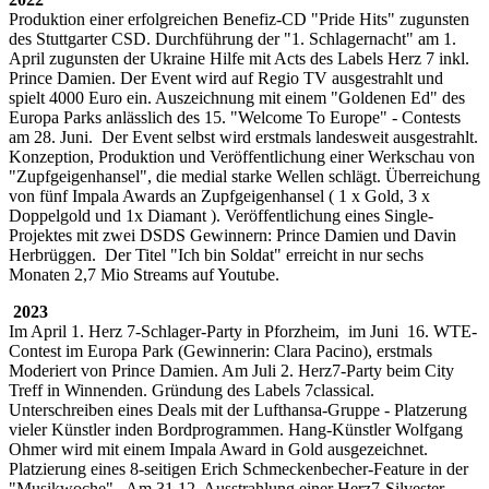
Produktion einer erfolgreichen Benefiz-CD "Pride Hits" zugunsten
des Stuttgarter CSD. Durchführung der "1. Schlagernacht" am 1.
April zugunsten der Ukraine Hilfe mit Acts des Labels Herz 7 inkl.
Prince Damien. Der Event wird auf Regio TV ausgestrahlt und
spielt 4000 Euro ein. Auszeichnung mit einem "Goldenen Ed" des
Europa Parks anlässlich des 15. "Welcome To Europe" - Contests
am 28. Juni. Der Event selbst wird erstmals landesweit ausgestrahlt.
Konzeption, Produktion und Veröffentlichung einer Werkschau von
"Zupfgeigenhansel", die medial starke Wellen schlägt. Überreichung
von fünf Impala Awards an Zupfgeigenhansel ( 1 x Gold, 3 x
Doppelgold und 1x Diamant ). Veröffentlichung eines Single-
Projektes mit zwei DSDS Gewinnern: Prince Damien und Davin
Herbrüggen. Der Titel "Ich bin Soldat" erreicht in nur sechs
Monaten 2,7 Mio Streams auf Youtube.
2023
Im April 1. Herz 7-Schlager-Party in Pforzheim, im Juni 16. WTE-
Contest im Europa Park (Gewinnerin: Clara Pacino), erstmals
Moderiert von Prince Damien. Am Juli 2. Herz7-Party beim City
Treff in Winnenden. Gründung des Labels 7classical.
Unterschreiben eines Deals mit der Lufthansa-Gruppe - Platzerung
vieler Künstler inden Bordprogrammen. Hang-Künstler Wolfgang
Ohmer wird mit einem Impala Award in Gold ausgezeichnet.
Platzierung eines 8-seitigen Erich Schmeckenbecher-Feature in der
"Musikwoche". Am 31.12. Ausstrahlung einer Herz7-Silvester-