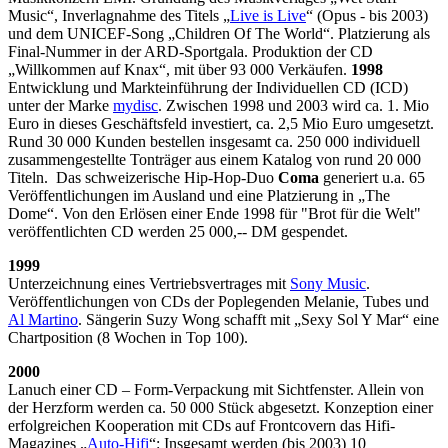
Music“, Inverlagnahme des Titels „
Live is Live
“ (Opus - bis 2003)
und dem UNICEF-Song „Children Of The World“. Platzierung als
Final-Nummer in der ARD-Sportgala. Produktion der CD
„Willkommen auf Knax“, mit über 93 000 Verkäufen.
1998
Entwicklung und Markteinführung der Individuellen CD (ICD)
unter der Marke
mydisc
. Zwischen 1998 und 2003 wird ca. 1. Mio
Euro in dieses Geschäftsfeld investiert, ca. 2,5 Mio Euro umgesetzt.
Rund 30 000 Kunden bestellen insgesamt ca. 250 000 individuell
zusammengestellte Tonträger aus einem Katalog von rund 20 000
Titeln. Das schweizerische Hip-Hop-Duo
Coma
generiert u.a. 65
Veröffentlichungen im Ausland und eine Platzierung in „The
Dome“. Von den Erlösen einer Ende 1998 für "Brot für die Welt"
veröffentlichten CD werden 25 000,-- DM gespendet.
1999
Unterzeichnung eines Vertriebsvertrages mit
Sony Music
.
Veröffentlichungen von CDs der Poplegenden Melanie, Tubes und
Al Martino
. Sängerin Suzy Wong schafft mit „Sexy Sol Y Mar“ eine
Chartposition (8 Wochen in Top 100).
2000
Lanuch einer CD – Form-Verpackung mit Sichtfenster. Allein von
der Herzform werden ca. 50 000 Stück abgesetzt. Konzeption einer
erfolgreichen Kooperation mit CDs auf Frontcovern das Hifi-
Magazines „
Auto-Hifi
“: Insgesamt werden (bis 2003) 10