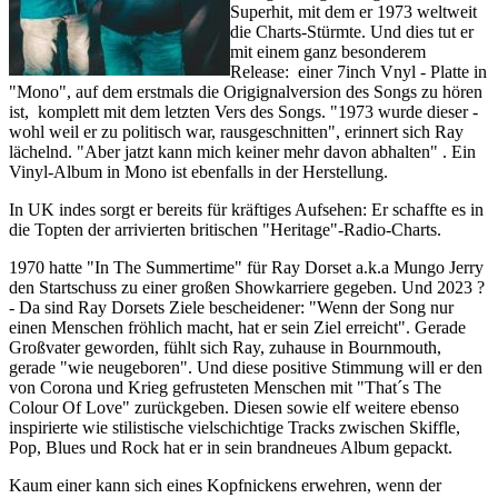
Superhit, mit dem er 1973 weltweit
die Charts-Stürmte. Und dies tut er
mit einem ganz besonderem
Release: einer 7inch Vnyl - Platte in
"Mono", auf dem erstmals die Origignalversion des Songs zu hören
ist, komplett mit dem letzten Vers des Songs. "1973 wurde dieser -
wohl weil er zu politisch war, rausgeschnitten", erinnert sich Ray
lächelnd. "Aber jatzt kann mich keiner mehr davon abhalten" . Ein
Vinyl-Album in Mono ist ebenfalls in der Herstellung.
In UK indes sorgt er bereits für kräftiges Aufsehen: Er schaffte es in
die Topten der arrivierten britischen "Heritage"-Radio-Charts.
1970 hatte "In The Summertime" für Ray Dorset a.k.a Mungo Jerry
den Startschuss zu einer großen Showkarriere gegeben. Und 2023 ?
- Da sind Ray Dorsets Ziele bescheidener: "Wenn der Song nur
einen Menschen fröhlich macht, hat er sein Ziel erreicht". Gerade
Großvater geworden, fühlt sich Ray, zuhause in Bournmouth,
gerade "wie neugeboren". Und diese positive Stimmung will er den
von Corona und Krieg gefrusteten Menschen mit "That´s The
Colour Of Love" zurückgeben. Diesen sowie elf weitere ebenso
inspirierte wie stilistische vielschichtige Tracks zwischen Skiffle,
Pop, Blues und Rock hat er in sein brandneues Album gepackt.
Kaum einer kann sich eines Kopfnickens erwehren, wenn der