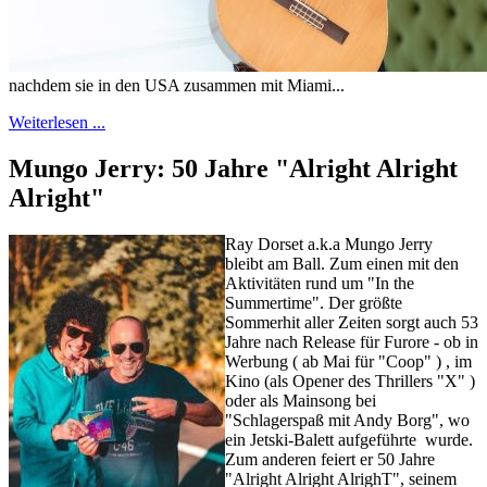
nachdem sie in den USA zusammen mit Miami...
Weiterlesen ...
Mungo Jerry: 50 Jahre "Alright Alright
Alright"
Ray Dorset a.k.a Mungo Jerry
bleibt am Ball. Zum einen mit den
Aktivitäten rund um "In the
Summertime". Der größte
Sommerhit aller Zeiten sorgt auch 53
Jahre nach Release für Furore - ob in
Werbung ( ab Mai für "Coop" ) , im
Kino (als Opener des Thrillers "X" )
oder als Mainsong bei
"Schlagerspaß mit Andy Borg", wo
ein Jetski-Balett aufgeführte wurde.
Zum anderen feiert er 50 Jahre
"Alright Alright AlrighT", seinem