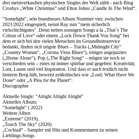
drei meistverkauften physischen Singles der Welt zählt - nach Bing
Crosbys „White Christmas“ und Elton Johns „Candle In The Wind“.
"Somelight", sein brandneues Album Nummer vier, zwischen
2021/2022 eingespielt, nennt Ray nun "mein sicherlich
vielschichtigstes" .Denn neben sonnigen Songs a la „That´s The
Colour of Love“ oder einem „Lock Down Thank You Song“ bei
dem er sich bei den vielen Menschen im Gesundheitsservice
bedankt, finden sich urigste Blues – Tracks („Midnight City“
„Country Woman“, „Corona Virus Blues“), einiges angejazztes
(„Home Alone“), Pop („The Right Song“ – mögen sie noch so
verschieden sein – eines ist immer spürbar und gegeben: Kreativität,
Lust, Laune und viel Inspiration. Und dass er auch textlich nicht
hinterm Berg hält, beweist zeitkritisches wie „Lord, What Have We
Done“ oder „A Plea for the Planet“.
Discographie
Aktuelle Single: "Alright Alright Alright"
Aktuelles Album:
"Somelight" ( 2022)
Weitere Alben
„Extreme“ (2019),
„Touch The Sky“ (2020)
„Cocktail“ - Sampler mit Hits und Kommentaren zu seinen
Lieblings-Songs