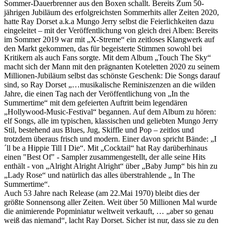
Sommer-Dauerbrenner aus den Boxen schallt. Bereits Zum 50-
jährigen Jubiläum des erfolgreichsten Sommerhits aller Zeiten 2020,
hatte Ray Dorset a.k.a Mungo Jerry selbst die Feierlichkeiten dazu
eingeleitet – mit der Veröffentlichung von gleich drei Alben: Bereits
im Sommer 2019 war mit „X-Streme“ ein zeitloses Klangwerk auf
den Markt gekommen, das für begeisterte Stimmen sowohl bei
Kritikern als auch Fans sorgte. Mit dem Album „Touch The Sky“
macht sich der Mann mit den prägnanten Koteletten 2020 zu seinem
Millionen-Jubiläum selbst das schönste Geschenk: Die Songs darauf
sind, so Ray Dorset „…musikalische Reminiszenzen an die wilden
Jahre, die einen Tag nach der Veröffentlichung von „In the
Summertime“ mit dem gefeierten Auftritt beim legendären
„Hollywood-Music-Festival“ begannen. Auf dem Album zu hören:
elf Songs, alle im typischen, klassischen und geliebten Mungo Jerry
Stil, bestehend aus Blues, Jug, Skiffle und Pop – zeitlos und
trotzdem überaus frisch und modern. Einer davon spricht Bände: „I
´ll be a Hippie Till I Die“. Mit „Cocktail“ hat Ray darüberhinaus
einen "Best Of" - Sampler zusammengestellt, der alle seine Hits
enthält - von „Alright Alright Alright“ über „Baby Jump“ bis hin zu
„Lady Rose“ und natürlich das alles überstrahlende „ In The
Summertime“.
Auch 53 Jahre nach Release (am 22.Mai 1970) bleibt dies der
größte Sonnensong aller Zeiten. Weit über 50 Millionen Mal wurde
die animierende Popminiatur weltweit verkauft, … „aber so genau
weiß das niemand“, lacht Ray Dorset. Sicher ist nur, dass sie zu den